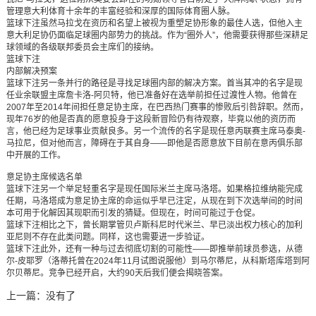
管理意大利体育十余年的丰富经验和深厚的国际体育圈人脉。
篮球下注虽然马拉戈在资历和名望上被视为重塑足协形象的最佳人选，但他入主
意大利足协仍面临足球圈内部势力的挑战。作为“圈外人”，他需要获得那些深耕足
球领域的各级联邦委员会主席们的接纳。
篮球下注
内部解决预案
篮球下注另一条并行的路径是寻找足球圈内部的解决方案。首当其冲的名字是现
任业余联盟主席詹卡洛-阿贝特，他已准备好在选举前担任过渡性人物。他曾在
2007年至2014年间担任意足协主席，在巴西热门赛事的惨败后引咎辞职。然而，
现年76岁的他是否真的愿意投身于这段新冒险仍有待观察，毕竟以他的资历而
言，他已经为足球事业贡献良多。另一个流传的名字是现任意丙联赛主席马泰奥-
马拉尼，但对他而言，障碍在于其自身——即他是否愿意放下目前在意丙俱乐部
中开展的工作。
意足协主席候选名单
篮球下注另一个举足轻重名字是现任国际米兰主席马洛塔。如果格拉维纳能完成
任期，马洛塔成为意足协主席的命运似乎早已注定，从现在到下次选举间的时间
本可用于化解因其现职而引发的猜疑。但现在，时间可能过于仓促。
篮球下注相比之下，曾长期掌管贝卢斯科尼时代米兰、早已淡出权力核心的加利
亚尼则不存在此类问题。同样，这也需要进一步验证。
篮球下注此外，还有一种与过去彻底切割的可能性——即推举前球员参选，从德
尔-皮耶罗（洛蒂托曾在2024年11月试图说服他）到马尔蒂尼，从科斯塔库塔到阿
尔贝蒂尼。竞争已经开启，大约90天后我们便会揭晓答案。
上一篇：没有了