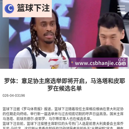
罗体：意足协主席选举即将开启，马洛塔和皮耶
罗在候选名单
026-04-03196
篮球下注据《罗马体育报》报道，篮球下注随着现任主席格拉维纳在意大利足协
的任期走向终结，举行新一届选举并与过去彻底切割的呼声日益高涨。国米主席
马洛塔、前球员德尔-皮耶罗、马尔蒂尼等人也在候选名单。
篮球下注目前，篮球下注接替主席职位的头号热门人选是前意大利奥委会主席乔
瓦尼-马拉戈，这位刚从奥委会卸任的功勋领导者目前处于“大牌闲职”状态，拥有