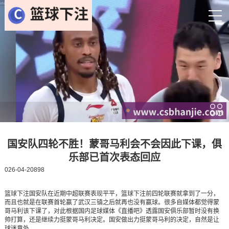
国安队四轮不胜！蒙哥马利会不会因此下课，俱
乐部已首次表态回应
026-04-20898
篮球下注国安队在近期中超联赛表现平平，篮球下注前四轮联赛就拿到了一分，
而且也就是在联赛首轮赢了武汉三镇之后就再也没有赢球。很多自媒体都觉得蒙
哥马利该下课了，对此根据国内足球媒体《直播吧》透露国安俱乐部暂时没有换
帅打算，还是继续力挺蒙哥马利决定。国安做出力挺蒙哥马利的决定，自然是让
球迷意外。