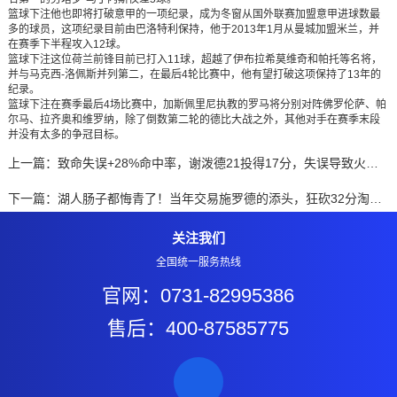
篮球下注他也即将打破意甲的一项纪录，成为冬窗从国外联赛加盟意甲进球数最
多的球员，这项纪录目前由巴洛特利保持，他于2013年1月从曼城加盟米兰，并
在赛季下半程攻入12球。
篮球下注这位荷兰前锋目前已打入11球，超越了伊布拉希莫维奇和帕托等名将，
并与马克西-洛佩斯并列第二，在最后4轮比赛中，他有望打破这项保持了13年的
纪录。
篮球下注在赛季最后4场比赛中，加斯佩里尼执教的罗马将分别对阵佛罗伦萨、帕
尔马、拉齐奥和维罗纳，除了倒数第二轮的德比大战之外，其他对手在赛季末段
并没有太多的争冠目标。
上一篇：
致命失误+28%命中率，谢泼德21投得17分，失误导致火箭被绝平
下一篇：
湖人肠子都悔青了！当年交易施罗德的添头，狂砍32分淘汰了约基奇
关注我们
全国统一服务热线
官网：0731-82995386
售后：400-87585775