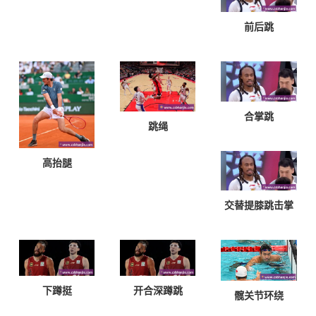
前后跳
合掌跳
跳绳
高抬腿
交替提膝跳击掌
下蹲挺
开合深蹲跳
髋关节环绕