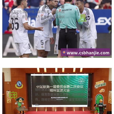
轻便化部署
篮球下注在运动中植入娱乐元素，结合AI视
觉技术、音效及动画方式激发学生运动兴
趣。
智能采集
组织课堂运动测试老师不必再组织学生统
计、体育数据采集工具等，运动数据秒上
传，场地空间占地。小，课堂竞技测试秒开
启。