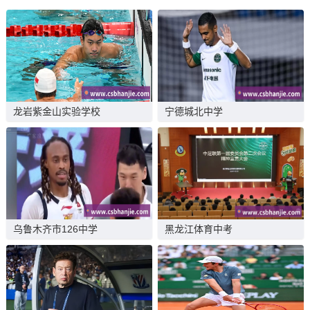
龙岩紫金山实验学校
宁德城北中学
乌鲁木齐市126中学
黑龙江体育中考