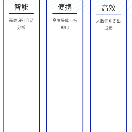
智能
便携
高效
高效识别自动
高度集成一拖
人脸识别即出
分析
即用
成绩