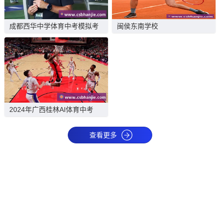
成都西华中学体育中考模拟考
闽侯东南学校
2024年广西桂林AI体育中考
查看更多
上一篇：
体锻屏
下一篇：
运动腕表