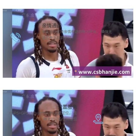
亲情通话
学生证仅支持亲情电话的呼入呼出， 确保无
骚扰电话影响学习
位置服务
AGPS+GPS+BD+WIFI+LBS五重定位， 支
持主动定位/定时定位