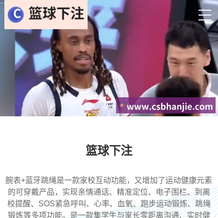
篮球下注
腕表+蓝牙跳绳是一款家校互动功能，又增加了运动健康元素
的可穿戴产品，实现亲情通话、精准定位、电子围栏、到离
校提醒、SOS紧急呼叫、心率、血氧、跑步运动锻炼、跳绳
锻炼等多项功能。是一款集学生与家长零距离沟通、实时健