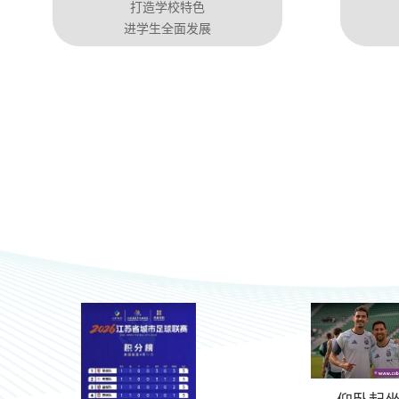
打造学校特色
进学生全面发展