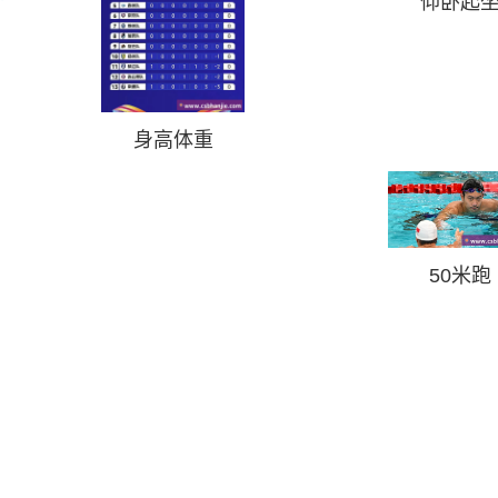
仰卧起
身高体重
50米跑