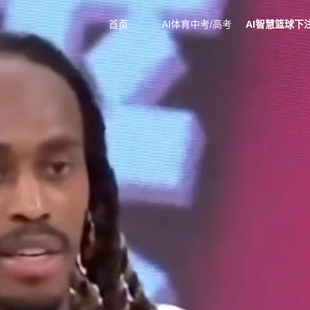
首页
AI体育中考/高考
AI智慧篮球下