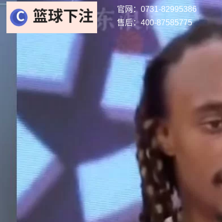
官网：0731-82995386
售后：400-87585775