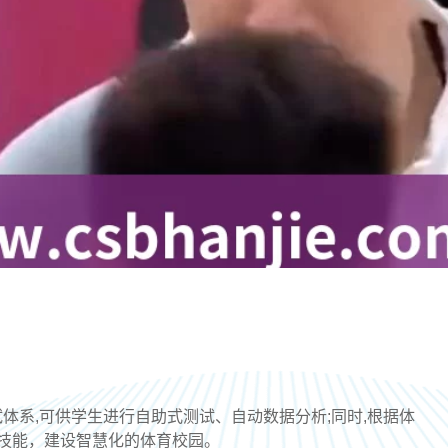
体系,可供学生进行自助式测试、自动数据分析;同时,根据体
动技能，建设智慧化的体育校园。