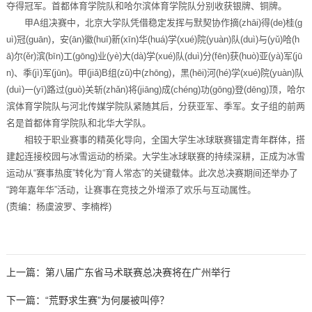
夺得冠军。首都体育学院队和哈尔滨体育学院队分别收获银牌、铜牌。
甲A组决赛中，北京大学队凭借稳定发挥与默契协作摘(zhāi)得(de)桂(g
uì)冠(guān)，安(ān)徽(huī)新(xīn)华(huá)学(xué)院(yuàn)队(duì)与(yǔ)哈(h
ā)尔(ěr)滨(bīn)工(gōng)业(yè)大(dà)学(xué)队(duì)分(fēn)获(huò)亚(yà)军(jū
n)、季(jì)军(jūn)。甲(jiǎ)B组(zǔ)中(zhōng)，黑(hēi)河(hé)学(xué)院(yuàn)队
(duì)一(yī)路过(guò)关斩(zhǎn)将(jiāng)成(chéng)功(gōng)登(dēng)顶，哈尔
滨体育学院队与河北传媒学院队紧随其后，分获亚军、季军。女子组的前两
名是首都体育学院队和北华大学队。
相较于职业赛事的精英化导向，全国大学生冰球联赛锚定青年群体，搭
建起连接校园与冰雪运动的桥梁。大学生冰球联赛的持续深耕，正成为冰雪
运动从“赛事热度”转化为“育人常态”的关键载体。此次总决赛期间还举办了
“跨年嘉年华”活动，让赛事在竞技之外增添了欢乐与互动属性。
(责编：杨虞波罗、李楠桦)
上一篇：
第八届广东省马术联赛总决赛将在广州举行
下一篇：
“荒野求生赛”为何屡被叫停？