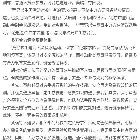
训练，普通人贸然参与，可能遭遇危险，面临生存困境。
“荒野求生类活动对参与者的要求很高，不仅主办方要具备相应资质，
选手也要经过严格筛选，并进行相关培训，否则风险很大。”北京市登山运
动协会副会长胡松说。受访对象反映，一些荒野求生赛事主办方在筛选选手
时，优先选择“自带流量”者，忽视考核荒野生存能力。
多方合力健全规范体系
“荒野求生是高风险极限运动，但‘求生’绝非‘求险’。”受访专家认为，多
地叫停赛事，体现出对安全底线的坚守。而推动此类赛事健康发展，仍需多
方合力筑牢安全底线、健全规范体系。
胡松介绍，从国外举办的荒野求生挑战赛来看，尽管节目以“极限”为卖
点，但成熟的操作模式背后有一套基于安全、专业与规则的框架体系。
首先，赛前必须对选手进行系统的生存技能、安全用火及急救知识的培
训，并优先选拔具备一定生存技能和急救知识的选手参赛；其次，赛事举办
方必须建立全方位的应急保障体系，包括为选手配备定位器、急救设备，实
行安全员随行或近距离监控，并安排医疗团队定期对选手进行健康体检等。
此外，还有一套完善的赛事退出机制。
黄璜等人建议，相关部门尽快制定荒野求生活动安全保障标准，明确主
办方需具备的专业资质、运营经验和风险处置能力，杜绝无资质主体办赛的
情况；同时，主办方必须加强选手筛选，通过体能测试、技能考核等方式排