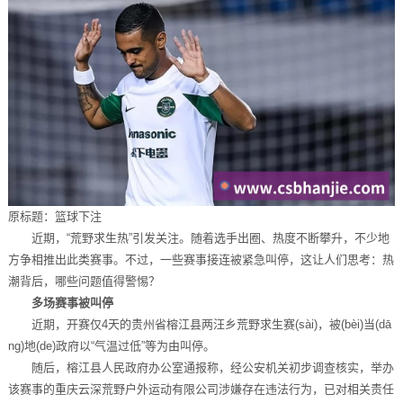
原标题：篮球下注
近期，“荒野求生热”引发关注。随着选手出圈、热度不断攀升，不少地
方争相推出此类赛事。不过，一些赛事接连被紧急叫停，这让人们思考：热
潮背后，哪些问题值得警惕？
多场赛事被叫停
近期，开赛仅4天的贵州省榕江县两汪乡荒野求生赛(sài)，被(bèi)当(dā
ng)地(de)政府以“气温过低”等为由叫停。
随后，榕江县人民政府办公室通报称，经公安机关初步调查核实，举办
该赛事的重庆云深荒野户外运动有限公司涉嫌存在违法行为，已对相关责任