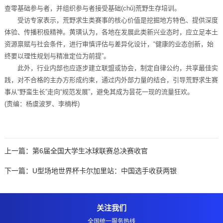
查零基础参与者，并组织参与者接受基础(chǔ)荒野生存培训。
受访专家表示，荒野求生类赛事的核心价值是挖掘地方特色、提供深度
体验、传播积极精神。黄璜认为，各地在发展此类新兴业态时，应立足本土
资源禀赋与社会条件，进行审慎评估与差异化设计，“健康的业态创新，始
终要以理性规划与精准定位为前提”。
此外，行业内部也应逐步建立联盟或协会，制定自律公约，共享最佳实
践，对不合格的主办方形成约束，通过内外部力量的结合，引导荒野求生赛
事从“野蛮生长”走向“规范发展”，避免其成为昙花一现的流量狂欢。
(责编：杨虞波罗、李楠桦)
上一篇：
第6届全国大学生冰球联赛总决赛收官
下一篇：
U型场地世界杯卡尔加里站：中国选手收获两银
关注我们
全国统一服务热线