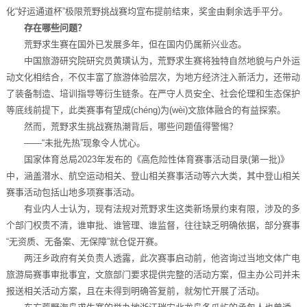
化“好运通道杯”极限荒野挑战赛均宣布提前结束，奖金由剩余选手平分。
存在哪些问题？
荒野求生赛在国外已发展多年，但在国内仍属新兴业态。
中国旅游研究院研究员黄璜认为，荒野求生赛将独特自然地貌与户外运
动文化相结合，不仅丰富了旅游体验层次，为地方经济注入新活力，还带动
了装备制造、培训指导等衍生链条。在严守人员安全、社会伦理和生态保护
等底线前提下，此类赛事有望成(chéng)为(wèi)文旅体融合的有益探索。
然而，荒野求生挑战赛热潮背后，哪些问题值得警惕？
——“未批先热”现象令人忧心。
国家体育总局2023年发布的《高危险性体育赛事活动目录(第一批)》
中，涵盖潜水、航空运动相关、登山相关赛事活动等六大类，其中登山相关
赛事活动包括山地多项赛事活动。
有业内人士认为，现有法规对荒野求生这类新场景约束有限，涉及的多
个部门权责不清，谁审批、谁管理、谁监督，往往缺乏明确依据，部分赛事
“无资质、无备案、无保障”就仓促开赛。
两汪乡政府有关负责人透露，此次赛事启动前，他咨询过当地文体广电
旅游局赛事审批事宜，文旅部门要求提供完整的活动方案，但主办公司并未
报送相关活动方案，且在未得到明确答复前，就匆忙开展了活动。