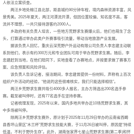
人依法立案侦查。
两汪乡地处榕江县北部，距县城约90分钟车程，境内森林资源丰富，风
景秀美。2025年夏天，两汪河漂流开漂，但因位置较偏、知名度不高，客
流并不理想，一共只接待游客约2000人。
乡政府有关负责人坦言，一些地方荒野求生赛爆火后，他们也萌生了念
头，打算通过举办此类户外赛事吸引流量，带动当地旅游产业发展。
据该负责人回忆，重庆云深荒野户外运动有限公司负责人李忠建主动联
系到他们，表示有约300万元和专业团队可用于举办荒野求生赛。随后，李
忠建赶到当地，在他们陪同下，实地查看了办赛地点，并按要求做了赛事方
案、应急预案和风险评估。
该负责人告诉记者，接洽期间，李忠建曾提供一份材料，声称有上百次
组织户外活动的经验，“他说的这些很难核实，我们只能选择相信”。
两汪乡荒野求生赛共吸引4000多人报名，主办方筛选出200名选手参
赛。截至被叫停时，还有77名选手在坚持参赛。
记者梳理发现，2025年以来，国内多地共举办近10场荒野求生赛，其
中多场被叫停。
除两汪乡荒野求生赛外，原计划于2025年11月29日举办的云南省西畴
县香坪山景区“木兰杯”荒野求生技能大赛，于11月26日被叫停，原因是“持续
低温，不利于野外生存”。此外，湖南张家界七星山荒野求生赛(第二季)和怀