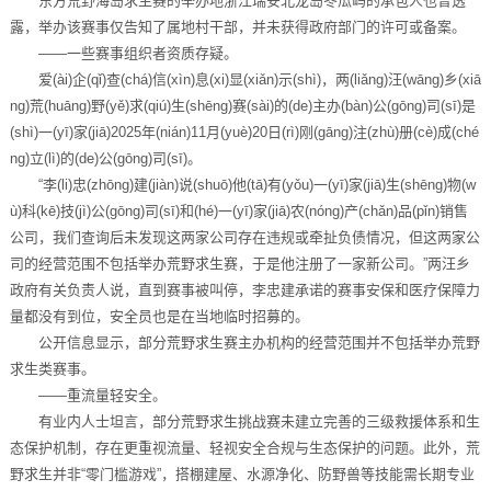
东方荒野海岛求生赛的举办地浙江瑞安北龙岛冬瓜屿的承包人也曾透
露，举办该赛事仅告知了属地村干部，并未获得政府部门的许可或备案。
——一些赛事组织者资质存疑。
爱(ài)企(qǐ)查(chá)信(xìn)息(xi)显(xiǎn)示(shì)，两(liǎng)汪(wāng)乡(xiā
ng)荒(huāng)野(yě)求(qiú)生(shēng)赛(sài)的(de)主办(bàn)公(gōng)司(sī)是
(shì)一(yī)家(jiā)2025年(nián)11月(yuè)20日(rì)刚(gāng)注(zhù)册(cè)成(ché
ng)立(lì)的(de)公(gōng)司(sī)。
“李(li)忠(zhōng)建(jiàn)说(shuō)他(tā)有(yǒu)一(yī)家(jiā)生(shēng)物(w
ù)科(kē)技(jì)公(gōng)司(sī)和(hé)一(yī)家(jiā)农(nóng)产(chǎn)品(pǐn)销售
公司，我们查询后未发现这两家公司存在违规或牵扯负债情况，但这两家公
司的经营范围不包括举办荒野求生赛，于是他注册了一家新公司。”两汪乡
政府有关负责人说，直到赛事被叫停，李忠建承诺的赛事安保和医疗保障力
量都没有到位，安全员也是在当地临时招募的。
公开信息显示，部分荒野求生赛主办机构的经营范围并不包括举办荒野
求生类赛事。
——重流量轻安全。
有业内人士坦言，部分荒野求生挑战赛未建立完善的三级救援体系和生
态保护机制，存在更重视流量、轻视安全合规与生态保护的问题。此外，荒
野求生并非“零门槛游戏”，搭棚建屋、水源净化、防野兽等技能需长期专业