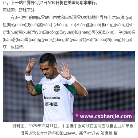
止，下一站世界杯1月7日至10日将在美国阿斯本举行。
原标题：篮球下注
在3日进行的国际雪联自由式和单板滑雪U型场地世界杯卡尔(ěr)加(jiā)
里(lǐ)站(zhàn)决(jué)赛(sài)中(zhōng)，中(zhōng)国(guó)自(zì)由(yóu)式(sh
ì)滑(huá)雪(xuě)运(yùn)动(dòng)员(yuán)张(zhāng)可(kě)欣(xīn)、单(dān)板
(bǎn)滑(huá)雪(xuě)运(yùn)动(dòng)员(yuán)武(wǔ)绍(shào)桐(tóng)各(gè)
获一枚银牌。
资料图：2025年12月11日，中国选手张可欣在国际雪联自由式和单板
滑雪U型场地世界杯张家口站中。新华社记者 邬惠我 摄