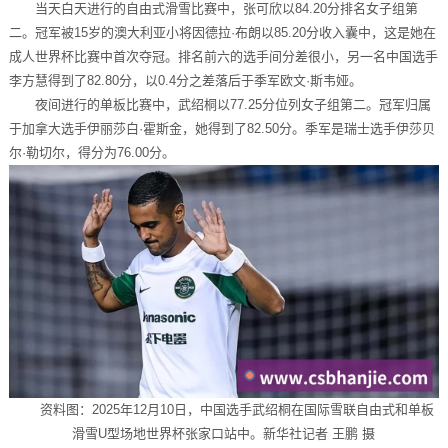
当天白天进行的自由式滑雪比赛中，张可欣以84.20分排名女子组第
二。冠军被15岁的澳大利亚小将因德拉·布朗以85.20分收入囊中，这是她在
成人世界杯比赛中首次夺冠。排名前六的选手间分差很小，另一名中国选手
李方慧得到了82.80分，以0.4分之差落后于季军欧文·斯韦娅。
夜间进行的单板比赛中，武绍桐以77.25分位列女子组第二。冠军归属
于加拿大选手伊丽莎白·霍斯金，她得到了82.50分。季军是瑞士选手伊莎贝
尔·勒切尔，得分为76.00分。
资料图：2025年12月10日，中国选手武绍桐在国际雪联自由式和单板
滑雪U型场地世界杯张家口站中。新华社记者 王鹏 摄