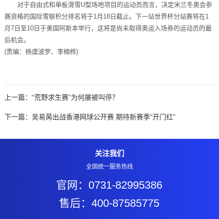
对于自由式和单板滑雪U型场地项目的运动员而言，决定米兰冬奥会参
赛资格的国际雪联积分排名将于1月18日截止。下一站世界杯分站赛将在1
月7日至10日于美国阿斯本举行，这将是尚未取得奥运入场券的运动员的最
后机会。
(责编：杨虞波罗、李楠桦)
上一篇：
“荒野求生赛”为何屡被叫停？
下一篇：
吴易昺出战香港网球公开赛 期待新赛季“开门红”
关注我们
全国统一服务热线
官网：0731-82995386
售后：400-87585775